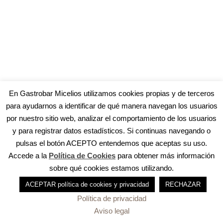
En Gastrobar Micelios utilizamos cookies propias y de terceros
para ayudarnos a identificar de qué manera navegan los usuarios
por nuestro sitio web, analizar el comportamiento de los usuarios
y para registrar datos estadísticos. Si continuas navegando o
pulsas el botón ACEPTO entendemos que aceptas su uso.
Accede a la
Política de Cookies
para obtener más información
sobre qué cookies estamos utilizando.
ACEPTAR política de cookies y privacidad
RECHAZAR
Política de privacidad
© Copyright 2020 Gastrobar Micelios · Powered by
IPGSoft
Aviso legal
Aviso Legal
·
Política de Cookies
·
Política de Privacidad