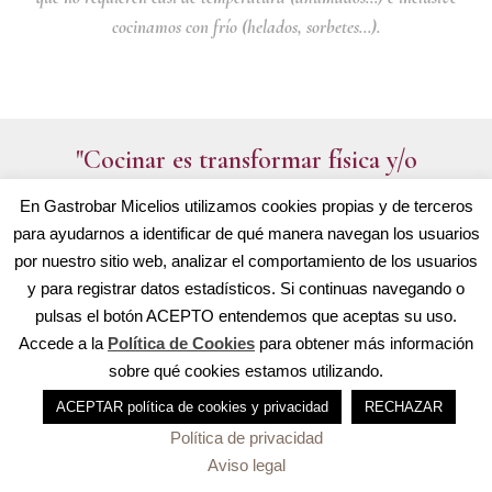
cocinamos con frío (helados, sorbetes…).
"Cocinar es transformar física y/o
químicamente un alimento"
En Gastrobar Micelios utilizamos cookies propias y de terceros
para ayudarnos a identificar de qué manera navegan los usuarios
por nuestro sitio web, analizar el comportamiento de los usuarios
y para registrar datos estadísticos. Si continuas navegando o
pulsas el botón ACEPTO entendemos que aceptas su uso.
Accede a la
Política de Cookies
para obtener más información
sobre qué cookies estamos utilizando.
ACEPTAR política de cookies y privacidad
RECHAZAR
Política de privacidad
© Copyright 2020 Gastrobar Micelios · Powered by
IPGSoft
Aviso legal
Aviso Legal
·
Política de Cookies
·
Política de Privacidad