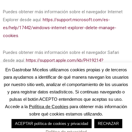
Puedes obtener más información sobre el navegador Internet
Explorer desde aquí:
https://support.microsoft.com/es-
es/help/17442/windows-internet-explorer-delete-manage-
cookies
.
Puedes obtener más información sobre el navegador Safari
desde aquí:
https://support.apple.com/kb/PH19214?
viewlocale=es_ES&locale=es_ES
.
En Gastrobar Micelios utilizamos cookies propias y de terceros
para ayudarnos a identificar de qué manera navegan los usuarios
por nuestro sitio web, analizar el comportamiento de los usuarios
Puedes obtener más información sobre el navegador Opera
y para registrar datos estadísticos. Si continuas navegando o
desde aquí:
http://help.opera.com/Windows/11.50/es-
pulsas el botón ACEPTO entendemos que aceptas su uso.
ES/cookies.html
.
Accede a la
Política de Cookies
para obtener más información
sobre qué cookies estamos utilizando.
ACEPTAR política de cookies y privacidad
RECHAZAR
Política de privacidad